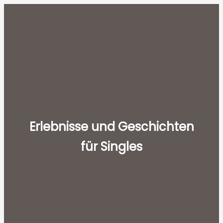
Zum
Wientanz
Inhalt
MAIN
springen
MENU
Erlebnisse und Geschichten
für Singles