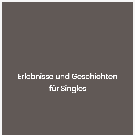
Zum
Wientanz
Inhalt
MAIN
springen
MENU
Erlebnisse und Geschichten
für Singles